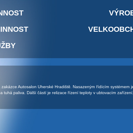
INNOST
VÝRO
INNOST
VELKOOBC
UŽBY
 zakázce Autosalon Uherské Hradiště. Nasazeným řídícím systémem je
tuhá paliva. Dálší částí je relizace řízení teploty v ubtovacím zařízení