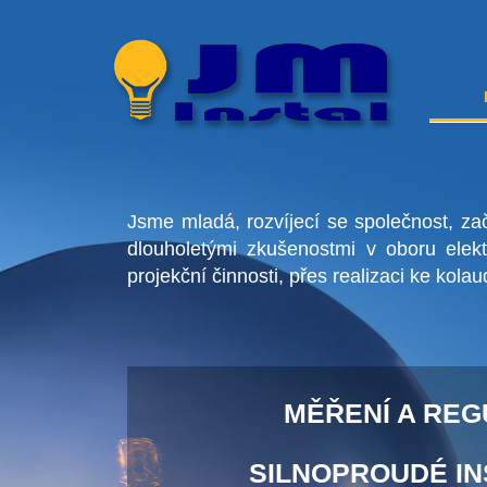
Jsme mladá, rozvíjecí se společnost, za
dlouholetými zkušenostmi v oboru elektr
projekční činnosti, přes realizaci ke kol
MĚŘENÍ A RE
SILNOPROUDÉ I