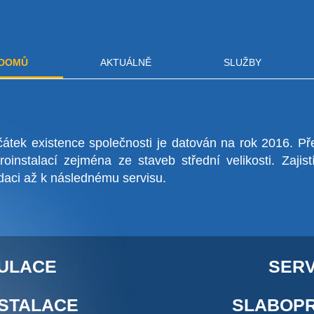
DOMŮ
AKTUÁLNĚ
SLUŽBY
čátek existence společnosti je datován na rok 2016. P
oinstalací zejména ze staveb střední velikosti. Zajis
audaci až k následnému servisu.
GULACE
SERV
NSTALACE
SLABOPR