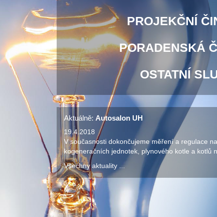
PROJEKČNÍ Č
PORADENSKÁ Č
OSTATNÍ SL
Aktuálně:
Autosalon UH
19.4.2018
V současnosti dokončujeme měření a regulace na
kogeneračních jednotek, plynového kotle a kotlů na 
Všechny aktuality ...