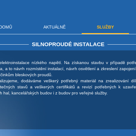
DOMŮ
AKTUÁLNĚ
SLUŽBY
SILNOPROUDÉ INSTALACE
ektroinstalace nízkého napětí. Na získanou stavbu v případě potř
 a to návrh rozmístění instalací, návrh osvětlení a zkreslení zapojen
 účinkům bleskových proudů.
lizujeme, dodáváme veškerý potřebný materiál na zrealizování dí
čných stavů a veškerých certifikátů a revizí potřebných k uzavře
 hal, kancelářských budov i z budov pro veřejné služby.