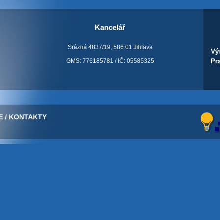
Kancelář
Srázná 4837/19, 586 01 Jihlava
Vý
Pr
GMS: 776185781 / IČ: 05585325
E
/
KONTAKTY