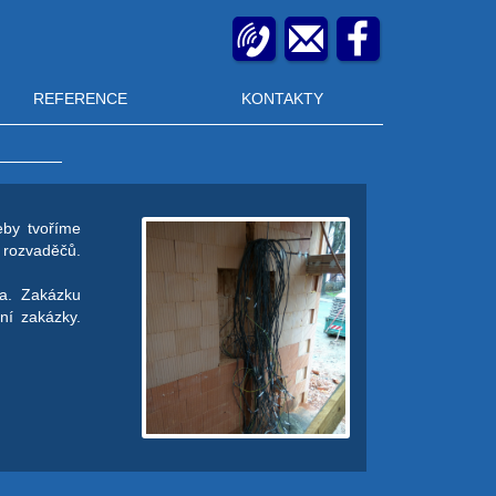
REFERENCE
KONTAKTY
eby tvoříme
í rozvaděčů.
la. Zakázku
ní zakázky.