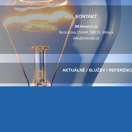
KONTAKT
JM Instal s.r.o.
Bezručova 1594/4, 586 01 Jihlava
info@jminstal.cz
AKTUÁLNĚ
/
SLUŽBY
/
REFERENC