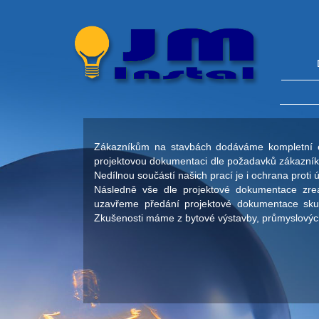
Zá
kazníkům na stavbách dodáváme kompletní el
projektovou dokumentaci dle požadavků zákazníka,
Nedílnou součástí našich prací je i ochrana proti
Následně vše dle projektové dokumentace zrea
uzavřeme předání projektové dokumentace skute
Zkušenosti máme z bytové výstavby, průmyslových