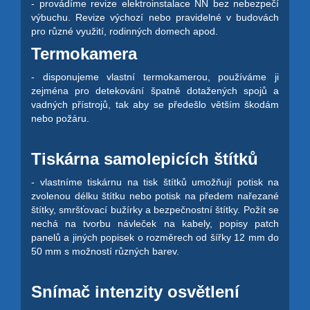
- provádíme revize elektroinstalace NN bez nebezpečí
výbuchu. Revize výchozí nebo pravidelné v budovách
pro různé využití, rodinných domech apod.
Termokamera
- disponujeme vlastní termokamerou, používáme ji
zejména pro detekování špatně dotažených spojů a
vadných přístrojů, tak aby se předešlo větším škodám
nebo požáru.
Tiskárna samolepicích štítků
- vlastníme tiskárnu na tisk štítků umožňují potisk na
zvolenou délku štítku nebo potisk na předem nařezané
štítky, smršťovací bužírky a bezpečnostní štítky. Požít se
nechá na tvorbu návleček na kabely, popisy patch
panelů a jiných popisek o rozměrech od šířky 12 mm do
50 mm s možností různých barev.
Snímač intenzity osvětlení