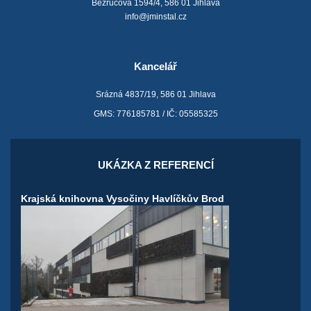
Bezručova 1594/4, 586 01 Jihlava
info@jminstal.cz
Kancelář
Srázná 4837/19, 586 01 Jihlava
GMS: 776185781 / IČ: 05585325
UKÁZKA Z REFERENCÍ
Krajská knihovna Vysočiny Havlíčkův Brod